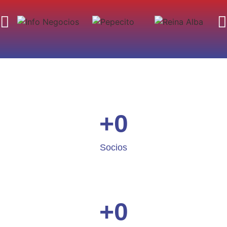
Nos aliamos para
potenciar a las
franquicias
cordobesas
+
0
Socios
+
0